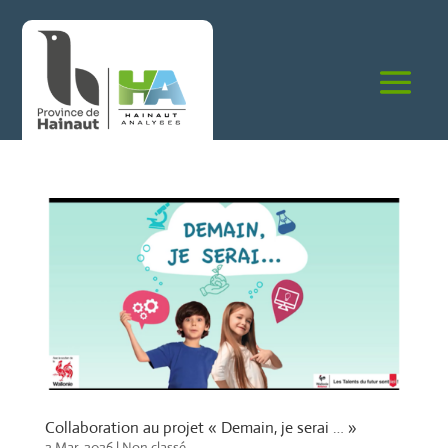
Skip
Panneau de gestion des cookies
to
content
Collaboration au projet « Demain, je serai … »
2 Mar, 2026
|
Non classé