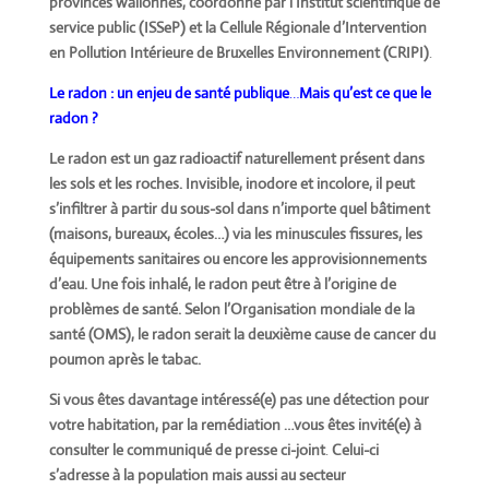
provinces wallonnes, coordonné par l’Institut scientifique de
service public (ISSeP) et la Cellule Régionale d’Intervention
en Pollution Intérieure de Bruxelles Environnement (CRIPI)
.
Le radon : un enjeu de santé publique
…
Mais qu’est ce que le
radon ?
Le radon est un gaz radioactif naturellement présent dans
les sols et les roches. Invisible, inodore et incolore, il peut
s’infiltrer à partir du sous-sol dans n’importe quel bâtiment
(maisons, bureaux, écoles…) via les minuscules fissures, les
équipements sanitaires ou encore les approvisionnements
d’eau. Une fois inhalé, le radon peut être à l’origine de
problèmes de santé. Selon l’Organisation mondiale de la
santé (OMS), le radon serait la deuxième cause de cancer du
poumon après le tabac.
Si vous êtes davantage intéressé(e) pas une détection pour
votre habitation, par la remédiation …vous êtes invité(e) à
consulter le communiqué de presse ci-joint
.
Celui-ci
s’adresse à la population mais aussi au secteur