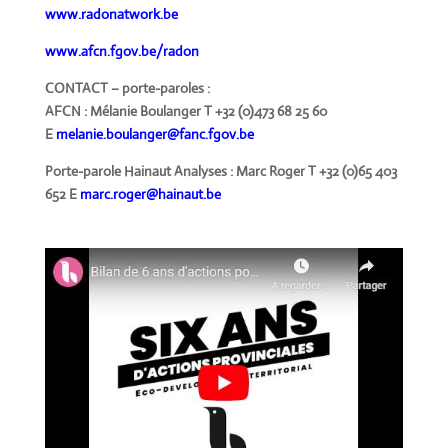
www.radonatwork.be
www.afcn.fgov.be/radon
CONTACT – porte-paroles :
AFCN : Mélanie Boulanger T +32 (0)473 68 25 60
E
melanie.boulanger@fanc.fgov.be
Porte-parole Hainaut Analyses : Marc Roger T +32 (0)65 403
652 E
marc.roger@hainaut.be