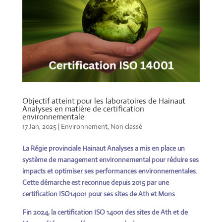
Objectif atteint pour les laboratoires de Hainaut
Analyses en matière de certification
environnementale
17 Jan, 2025
|
Environnement
,
Non classé
La Régie provinciale Hainaut Analyses a mis en place un
système de management environnemental pour réduire ses
impacts et optimiser ses performances environnementales.
Cette démarche est reconnue depuis 2015 par une
certification ISO14001 pour ses sites de Ath et Mons
Fin 2024, la certification ISO 14001 des sites de Ath et de