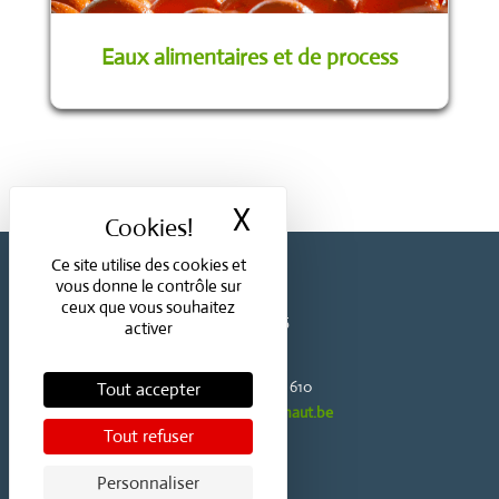
Eaux alimentaires et de process
X
Masquer le bande
Ce site utilise des cookies et
HAINAUT
ANALYSES
vous donne le contrôle sur
ceux que vous souhaitez
Boulevard Sainctelette, 55
activer
7000 Mons
Téléphone :
+32 (0)65 403 610
Tout accepter
Mail :
ha.labo-mons@hainaut.be
Tout refuser
Personnaliser