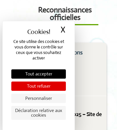
Reconnaissances
officielles
X
Masquer le bande
Ce site utilise des cookies et
vous donne le contrôle sur
Accréditations
ceux que vous souhaitez
activer
Tout accepter
Tout refuser
Personnaliser
Déclaration relative aux
Accréditation ISO 17025 – Site de
cookies
Mons